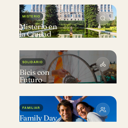
MISTERIO
Misterio en
la Ciudad
SOLIDARIO
Bicis con
Futuro
FAMILIAR
Family Day