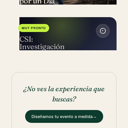
por un Día
MUY PRONTO
MISTERIO
CSI:
Investigación
¿No ves la experiencia que
buscas?
Diseñamos tu evento a medida
→