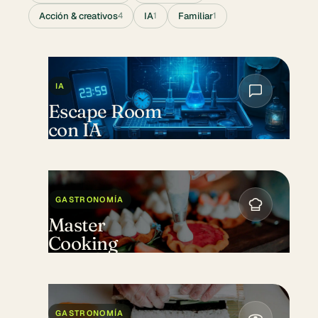
Acción & creativos
IA
Familiar
4
1
1
IA
Escape Room
con IA
GASTRONOMÍA
Master
Cooking
GASTRONOMÍA