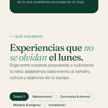
es lo que queremos que pase en el tuyo.
QUÉ HACEMOS
Experiencias que
no
se olvidan
el lunes.
Elige entre nuestras propuestas o cuéntanos
tu idea: adaptamos cada evento al tamaño,
cultura y objetivos de tu equipo.
Todos
Gastronomía
Concursos & shows
18
3
3
Misterio & enigma
Inmersivos
3
3