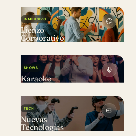
INMERSIVO
Lienzo
Corporativo
SHOWS
Karaoke
TECH
Nuevas
Tecnologías