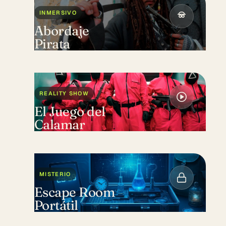
INMERSIVO
Abordaje
Pirata
REALITY SHOW
El Juego del
Calamar
MISTERIO
Escape Room
Portátil