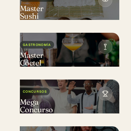
Master
Sushi
GASTRONOMÍA
Master
Cóctel
CONCURSOS
Mega
Concurso