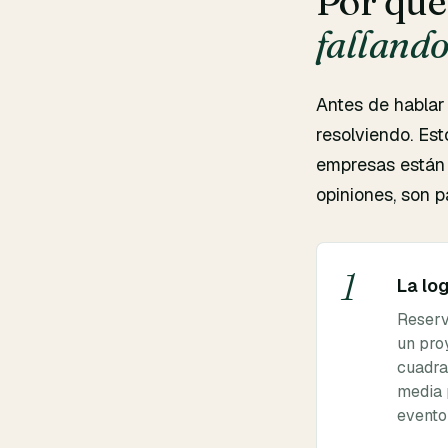
Por qué 
falland
Antes de hablar
resolviendo. Es
empresas están 
opiniones, son 
1
La lo
Reserv
un pro
cuadra
media 
evento