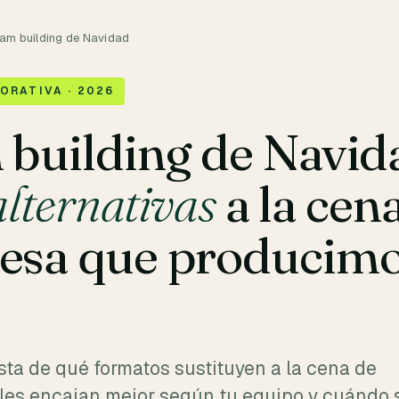
am building de Navidad
ORATIVA · 2026
building de Navid
alternativas
a la cen
esa que producimo
ta de qué formatos sustituyen a la cena de
les encajan mejor según tu equipo y cuándo 