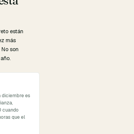
está
reto están
vez más
. No son
 año.
 diciembre es
ianza,
00 cuando
horas que el