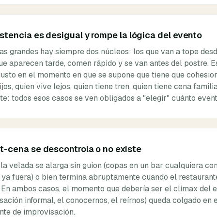
istencia es desigual y rompe la lógica del evento
as grandes hay siempre dos núcleos: los que van a tope desde
que aparecen tarde, comen rápido y se van antes del postre. Es
justo en el momento en que se supone que tiene que cohesio
ijos, quien vive lejos, quien tiene tren, quien tiene cena familia
nte: todos esos casos se ven obligados a "elegir" cuánto even
st-cena se descontrola o no existe
 la velada se alarga sin guion (copas en un bar cualquiera con
 ya fuera) o bien termina abruptamente cuando el restaurante
 En ambos casos, el momento que debería ser el clímax del e
ación informal, el conocernos, el reírnos) queda colgado en e
nte de improvisación.