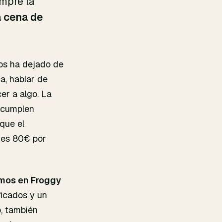
mpre la
a cena de
os ha dejado de
a, hablar de
er a algo. La
e cumplen
que el
a es 80€ por
imos en Froggy
ficados y un
, también