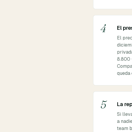
4
El pr
El pre
diciem
privad
8.800 
Compar
queda 
5
La re
Si lle
a nadie
team b