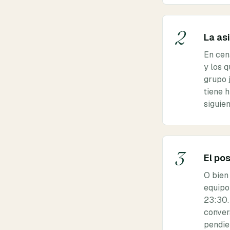
2
La as
En cen
y los 
grupo 
tiene h
siguie
3
El po
O bien
equipo
23:30.
convers
pendie