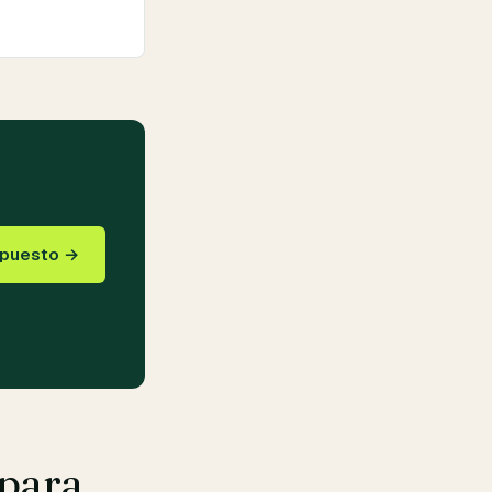
upuesto →
para