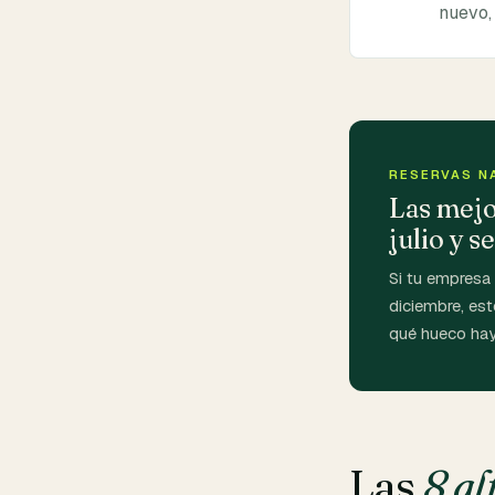
nuevo,
RESERVAS N
Las mejo
julio y 
Si tu empresa 
diciembre, es
qué hueco hay
Las
8 al