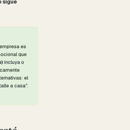
 sigue
e empresa es
ocional que
b)
incluya o
ticamente
ernativas: el
alle a casa".