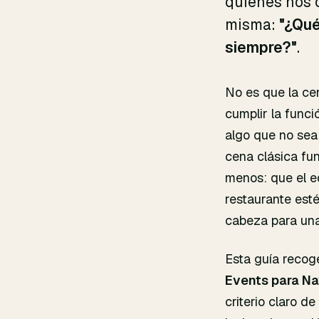
quienes nos 
misma:
"¿Qué
siempre?"
.
No es que la ce
cumplir la funci
algo que no sea 
cena clásica fu
menos: que el e
restaurante esté
cabeza para una
Esta guía recog
Events para Na
criterio claro 