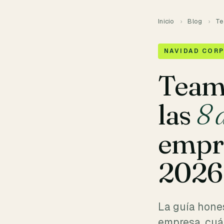
Inicio
›
Blog
›
Te
NAVIDAD CORP
Team 
las
8 
empr
2026
La guía hones
empresa, cuá