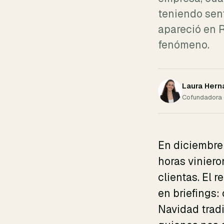
teniendo sent
apareció en 
fenómeno.
Laura Her
Cofundadora d
En diciembre 
horas vinier
clientas. El
en briefings
Navidad trad