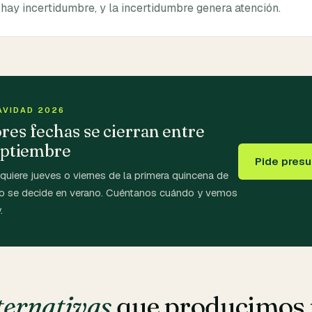
 hay incertidumbre, y la incertidumbre genera atención.
AVIDAD 2026
res fechas se cierran entre
septiembre
Pide pres
quiere jueves o viernes de la primera quincena de
to se decide en verano. Cuéntanos cuándo y vemos
.
ternativas
que producimos 