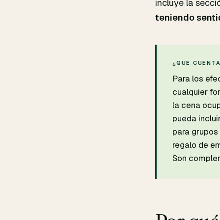
incluye la secci
teniendo senti
¿QUÉ CUENTA
Para los efe
cualquier fo
la cena ocup
pueda inclu
para grupos 
regalo de em
Son compleme