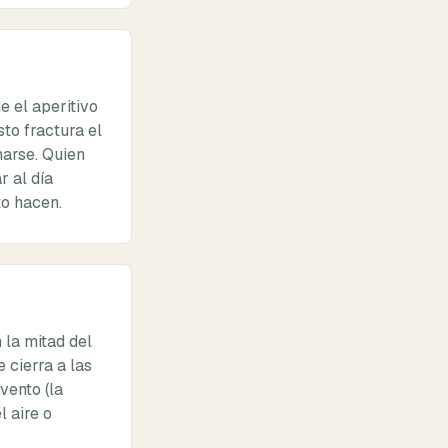
 el aperitivo
to fractura el
narse. Quien
r al día
to hacen.
 la mitad del
 cierra a las
vento (la
l aire o