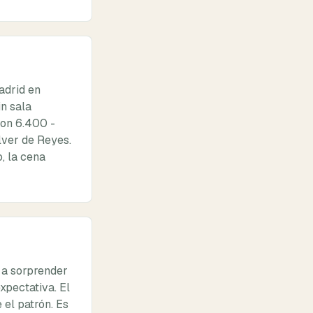
adrid en
in sala
son 6.400 -
lver de Reyes.
, la cena
 a sorprender
xpectativa. El
 el patrón. Es