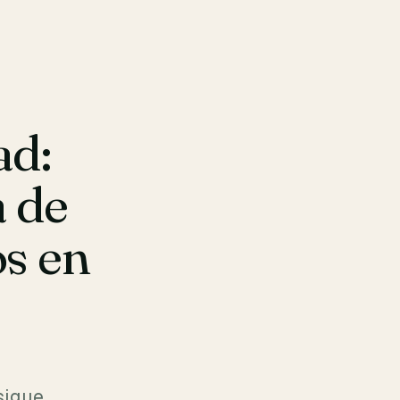
ad:
a de
s en
sigue