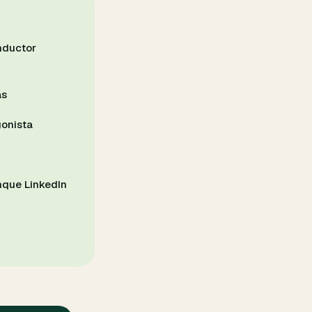
nductor
as
gonista
nque LinkedIn