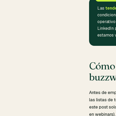
Las
tende
condicion
operativo
LinkedIn 
estamos v
Cómo 
buzzw
Antes de empe
las listas de
este post sol
en webinars),