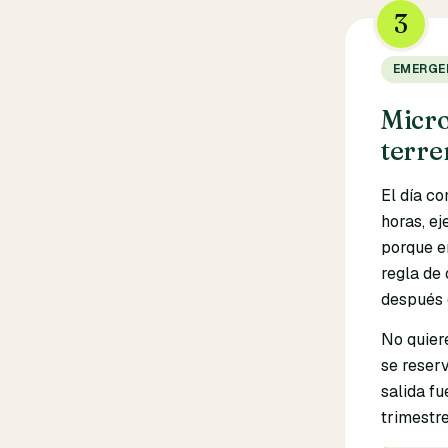
3
EMERGE
Micro
terre
El día co
horas, ej
porque e
regla de 
después 
No quier
se reserv
salida fu
trimestre