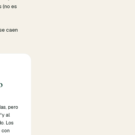
s (no es
 se caen
o
das, pero
“y al
do. Los
e con