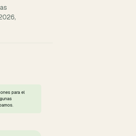
ias
 2026,
ones para el
lgunas
ábamos.