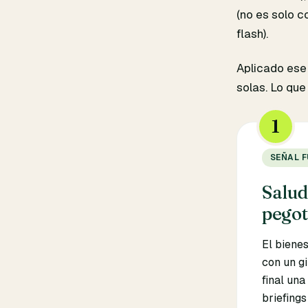
(no es solo c
flash).
Aplicado ese 
solas. Lo que
1
SEÑAL F
Salud
pego
El bienes
con un g
final una
briefing