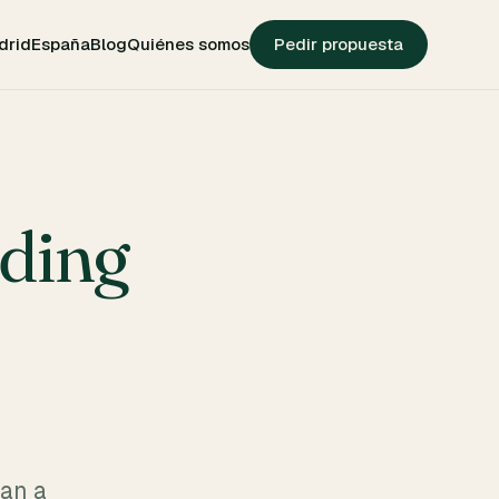
drid
España
Blog
Quiénes somos
Pedir propuesta
lding
gan a