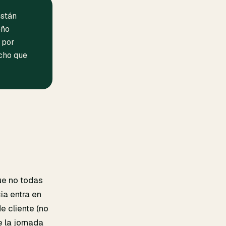
están
eño
 por
ocho que
que no todas
ia entra en
e cliente (no
 la jornada