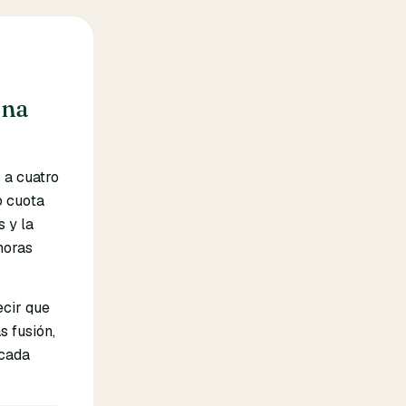
ana
 a cuatro
o cuota
 y la
horas
ecir que
s fusión,
 cada