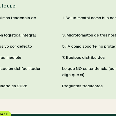
RTÍCULO
uimos tendencia de
1. Salud mental como hilo co
n logística integral
3. Microformatos de tres hor
lusivo por defecto
5. IA como soporte, no prota
idad medible
7. Equipos distribuidos
ización del facilitador
Lo que NO es tendencia (au
diga que sí)
harlo en 2026
Preguntas frecuentes