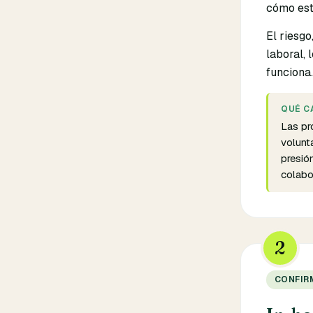
cómo está
El riesg
laboral, 
funciona
QUÉ C
Las pr
volunt
presió
colabo
2
CONFIRM