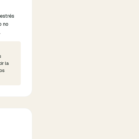
 estrés
o no
.
s
ir la
los