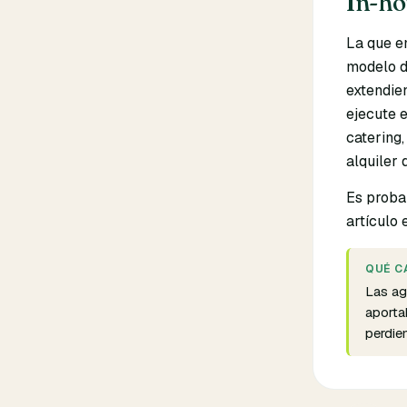
In-ho
La que e
modelo d
extendien
ejecute e
catering,
alquiler 
Es proba
artículo 
QUÉ C
Las ag
aporta
perdie