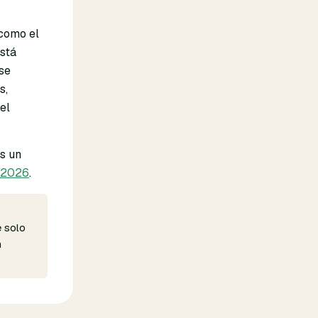
 como el
stá
 se
s,
el
s un
d 2026
.
e solo
n