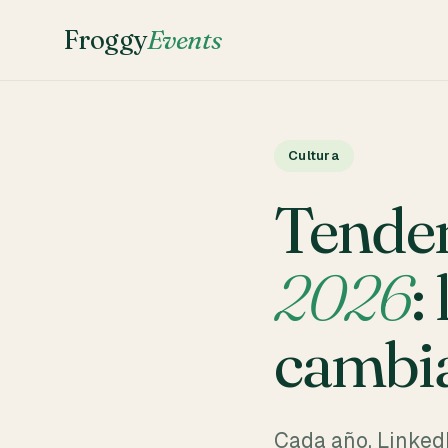
Froggy
Events
Cultura
Tenden
2026
:
cambia
Cada año, LinkedI