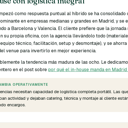
use con logística integral
mpezó como respuesta puntual al híbrido se ha consolidado
ominante en empresas medianas y grandes en Madrid, y se e
do a Barcelona y Valencia. El cliente prefiere que la jornada
n su propia oficina, con la agencia llevándolo todo (materiale
 equipo técnico, facilitación, setup y desmontaje), y se ahorra 
del venue para invertirlo en mejor experiencia.
blemente la tendencia más madura de las ocho. Le dedicamo
entero en el post sobre
por qué el in-house manda en Madri
AMBIA OPERATIVAMENTE
encias necesitan capacidad de logística completa portátil. Las qu
ban actividad y dejaban catering, técnica y montaje al cliente está
ndo encargos.